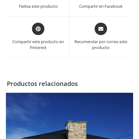
a
a
Twitea este producto
Compartir en Facebook
new
new
window
window
Opens
Opens
in
in
a
a
Compartir este producto en
Recomendar por correo este
new
new
Pinterest
producto
window
window
Productos relacionados