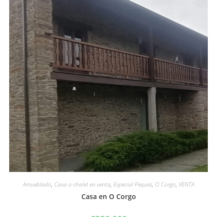
Amueblado
,
Casa o chalet en venta
,
Especial Peques
,
O Corgo
,
VENTA
Casa en O Corgo