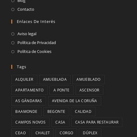
Blog
una
en
abre
Se
Contacto
nueva
una
en
abre
pestaña
Enlaces De Interés
nueva
una
en
pestaña
nueva
una
Aviso legal
pestaña
nueva
Política de Privacidad
pestaña
Política de Cookies
Tags
ALQUILER
AMUEBLADA
AMUEBLADO
APARTAMENTO
A PONTE
ASCENSOR
AS GÁNDARAS
AVENIDA DE LA CORUÑA
BAAMONDE
BEGONTE
CALIDAD
CAMPOS NOVOS
CASA
CASA PARA RESTAURAR
CEAO
CHALET
CORGO
DÚPLEX