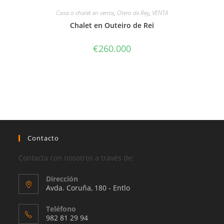
Casa o chalet en venta
,
Otero de Rey
,
VENTA
Chalet en Outeiro de Rei
€
260.000
Contacto
Contacta con nosotros a través de:
Dirección
Avda. Coruña, 180 - Entlo
Teléfono
982 81 29 94