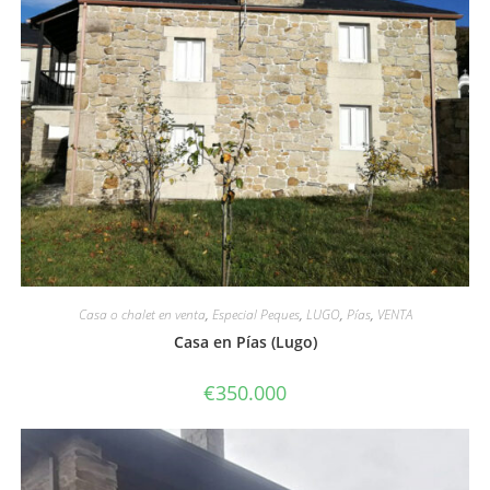
Casa o chalet en venta
,
Especial Peques
,
LUGO
,
Pías
,
VENTA
Casa en Pías (Lugo)
€
350.000