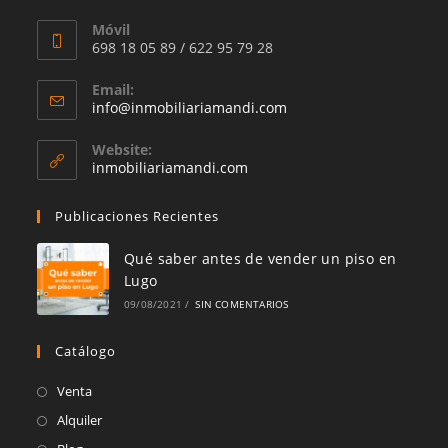
Móvil
698 18 05 89 / 622 95 79 28
Email:
Se
info@inmobiliariamandi.com
abre
en
Website:
tu
inmobiliariamandi.com
aplicación
Publicaciones Recientes
Qué saber antes de vender un piso en
Lugo
09/08/2021
/
SIN COMENTARIOS
Catálogo
Se
Venta
abre
Se
Alquiler
en
abre
Se