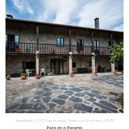
Amueblado
,
LUGO
,
Pazo en venta
,
Terreno o solar en venta
,
VENTA
Pazo en o Paramo