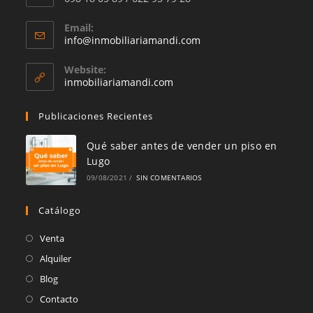
Email:
Se
info@inmobiliariamandi.com
abre
en
Website:
tu
inmobiliariamandi.com
aplicación
Publicaciones Recientes
Qué saber antes de vender un piso en
Lugo
09/08/2021
/
SIN COMENTARIOS
Catálogo
Se
Venta
abre
Se
Alquiler
en
abre
Se
Blog
una
en
abre
Se
Contacto
nueva
una
en