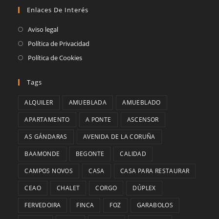
abre
pestaña
Enlaces De Interés
nueva
una
en
pestaña
nueva
una
Aviso legal
pestaña
nueva
Política de Privacidad
pestaña
Política de Cookies
Tags
ALQUILER
AMUEBLADA
AMUEBLADO
APARTAMENTO
A PONTE
ASCENSOR
AS GÁNDARAS
AVENIDA DE LA CORUÑA
BAAMONDE
BEGONTE
CALIDAD
CAMPOS NOVOS
CASA
CASA PARA RESTAURAR
CEAO
CHALET
CORGO
DÚPLEX
FERVEDOIRA
FINCA
FOZ
GARABOLOS