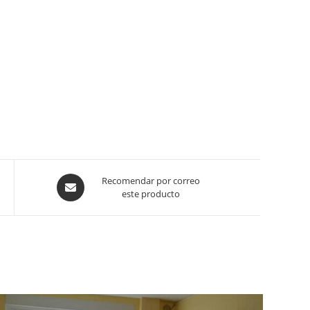
Opens
Recomendar por correo
este producto
in
a
new
window