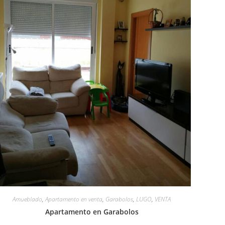
Amueblado
,
Apartamento en venta
,
Garabolos
,
LUGO
,
VENTA
Apartamento en Garabolos