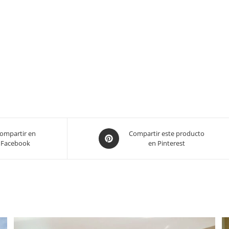
Opens
ompartir en
Compartir este producto
Facebook
en Pinterest
in
a
new
window