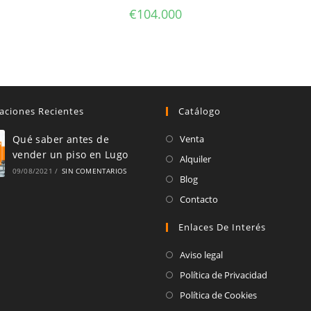
€
104.000
aciones Recientes
Catálogo
Se
Qué saber antes de
Venta
vender un piso en Lugo
abre
Se
Alquiler
09/08/2021
/
SIN COMENTARIOS
en
abre
Se
Blog
una
en
abre
Se
Contacto
nueva
una
en
abre
pestaña
Enlaces De Interés
nueva
una
en
pestaña
nueva
una
Aviso legal
pestaña
nueva
Política de Privacidad
pestaña
Política de Cookies