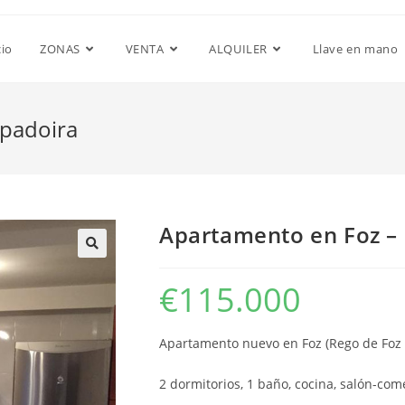
cio
ZONAS
VENTA
ALQUILER
Llave en mano
apadoira
Apartamento en Foz – 
€
115.000
Apartamento nuevo en Foz (Rego de Foz 
2 dormitorios, 1 baño, cocina, salón-com