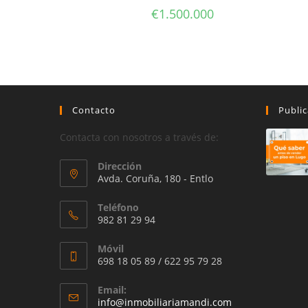
€
1.500.000
Contacto
Public
Contacta con nosotros a través de:
Dirección
Avda. Coruña, 180 - Entlo
Teléfono
982 81 29 94
Móvil
698 18 05 89 / 622 95 79 28
Email:
Se
info@inmobiliariamandi.com