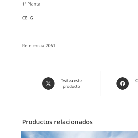
1ª Planta.
CE: G
Referencia 2061
Opens
Opens
Twitea este
C
producto
in
in
a
a
new
new
window
window
Productos relacionados