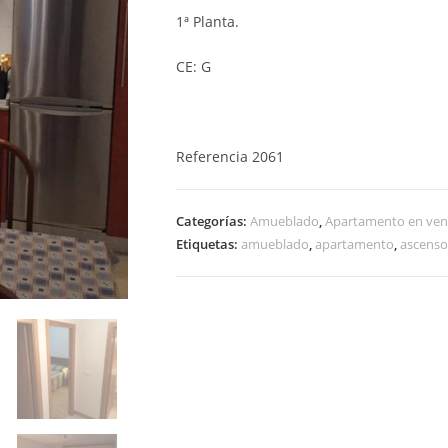
1ª Planta.
CE: G
Referencia 2061
Categorías:
Amueblado
,
Apartamento en ven
Etiquetas:
amueblado
,
apartamento
,
ascenso