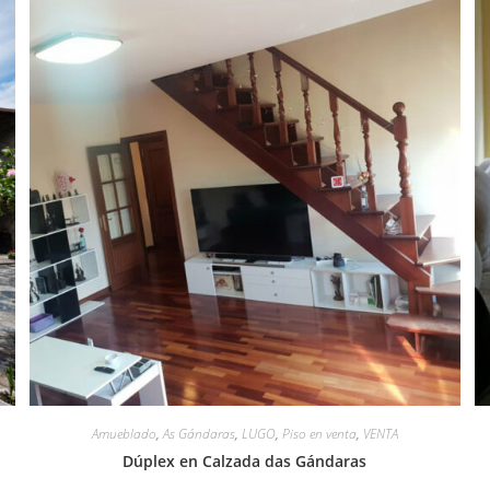
Amueblado
,
As Gándaras
,
LUGO
,
Piso en venta
,
VENTA
Dúplex en Calzada das Gándaras