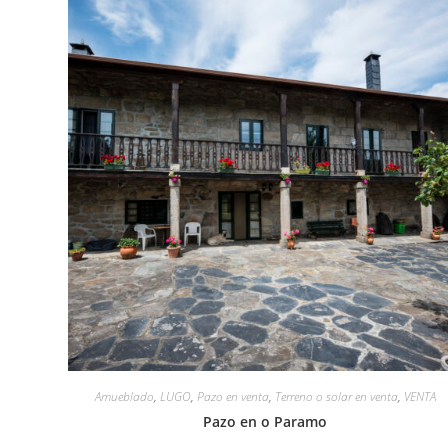
Amueblado
,
LUGO
,
Pazo en venta
,
Terreno o solar en venta
,
VENTA
Pazo en o Paramo