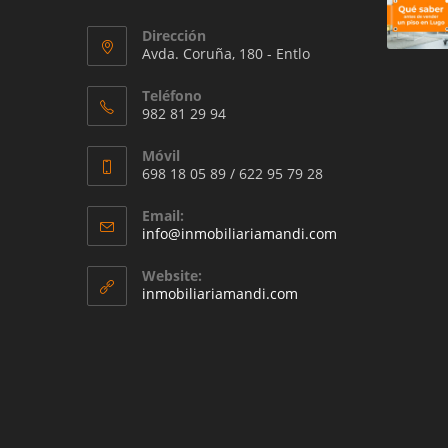
Dirección
Avda. Coruña, 180 - Entlo
Teléfono
982 81 29 94
Móvil
698 18 05 89 / 622 95 79 28
Email:
Se
info@inmobiliariamandi.com
abre
en
Website:
tu
inmobiliariamandi.com
aplicación