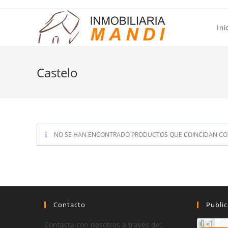
Saltar
al
Ini
contenido
Castelo
NO SE HAN ENCONTRADO PRODUCTOS QUE COINCIDAN CON
Contacto
Public
Contacta con nosotros a través de: