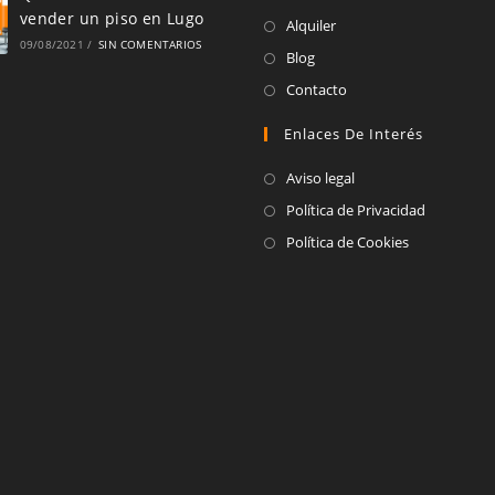
vender un piso en Lugo
abre
Se
Alquiler
09/08/2021
/
SIN COMENTARIOS
en
abre
Se
Blog
una
en
abre
Se
Contacto
nueva
una
en
abre
pestaña
Enlaces De Interés
nueva
una
en
pestaña
nueva
una
Aviso legal
pestaña
nueva
Política de Privacidad
pestaña
Política de Cookies