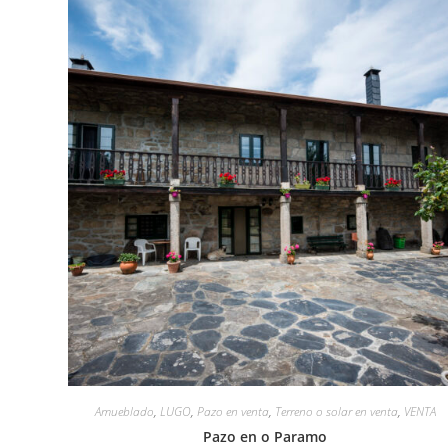
Amueblado
,
LUGO
,
Pazo en venta
,
Terreno o solar en venta
,
VENTA
Pazo en o Paramo