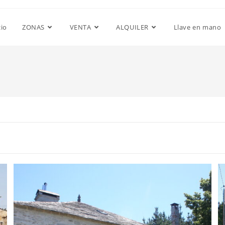
cio
ZONAS
VENTA
ALQUILER
Llave en mano