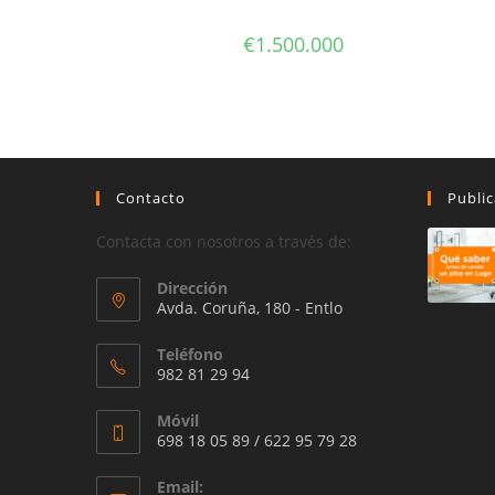
€
1.500.000
Contacto
Public
Contacta con nosotros a través de:
Dirección
Avda. Coruña, 180 - Entlo
Teléfono
982 81 29 94
Móvil
698 18 05 89 / 622 95 79 28
Email: