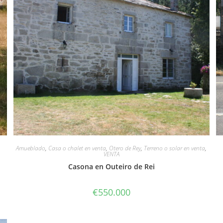
Amueblado
,
Casa o chalet en venta
,
Otero de Rey
,
Terreno o solar en venta
,
VENTA
Casona en Outeiro de Rei
€
550.000