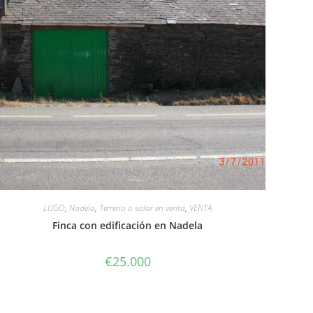
LUGO
,
Nadela
,
Terreno o solar en venta
,
VENTA
Finca con edificación en Nadela
€
25.000