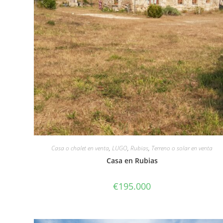
Casa o chalet en venta
,
LUGO
,
Rubias
,
Terreno o solar en venta
Casa en Rubias
€
195.000