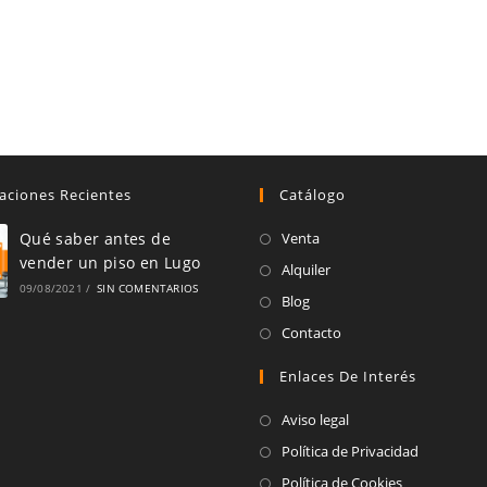
aciones Recientes
Catálogo
Se
Qué saber antes de
Venta
vender un piso en Lugo
abre
Se
Alquiler
09/08/2021
/
SIN COMENTARIOS
en
abre
Se
Blog
una
en
abre
Se
Contacto
nueva
una
en
abre
pestaña
Enlaces De Interés
nueva
una
en
pestaña
nueva
una
Aviso legal
pestaña
nueva
Política de Privacidad
pestaña
Política de Cookies