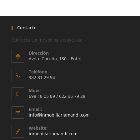
Contacto
Contacta con nosotros a través de:
Dirección
Avda. Coruña, 180 - Entlo
Teléfono
982 81 29 94
Móvil
698 18 05 89 / 622 95 79 28
Email:
Se
info@inmobiliariamandi.com
abre
en
Website:
tu
inmobiliariamandi.com
aplicación