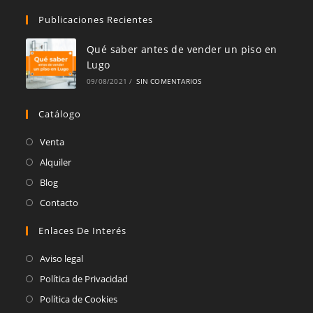
Publicaciones Recientes
Qué saber antes de vender un piso en
Lugo
09/08/2021
/
SIN COMENTARIOS
Catálogo
Se
Venta
abre
Se
Alquiler
en
abre
Se
Blog
una
en
abre
Se
Contacto
nueva
una
en
abre
pestaña
Enlaces De Interés
nueva
una
en
pestaña
nueva
una
Aviso legal
pestaña
nueva
Política de Privacidad
pestaña
Política de Cookies