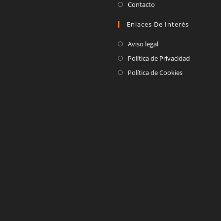
abre
Se
Contacto
nueva
una
en
abre
pestaña
Enlaces De Interés
nueva
una
en
pestaña
nueva
una
Aviso legal
pestaña
nueva
Política de Privacidad
pestaña
Política de Cookies