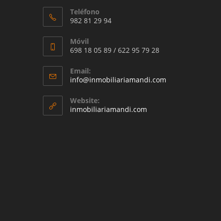
Teléfono
982 81 29 94
Móvil
698 18 05 89 / 622 95 79 28
Email:
Se
info@inmobiliariamandi.com
abre
en
Website:
tu
inmobiliariamandi.com
aplicación