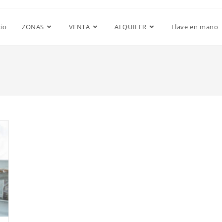
cio
ZONAS
VENTA
ALQUILER
Llave en mano