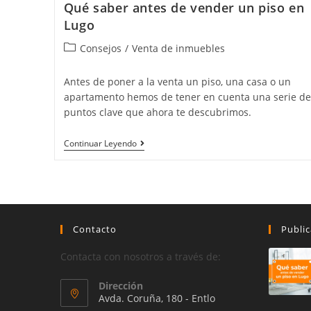
Qué saber antes de vender un piso en
Lugo
Categoría
Consejos
/
Venta de inmuebles
de
la
Antes de poner a la venta un piso, una casa o un
entrada:
apartamento hemos de tener en cuenta una serie de
puntos clave que ahora te descubrimos.
Qué
Continuar Leyendo
Saber
Antes
De
Vender
Un
Piso
En
Contacto
Public
Lugo
Contacta con nosotros a través de:
Dirección
Avda. Coruña, 180 - Entlo